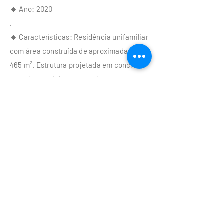
🔹 Ano: 2020
.
🔹 Características: Residência unifamiliar
com área construída de aproximadamente
465 m². Estrutura projetada em concreto
armado com lajes nervuradas
bidirecionais e capitéis nos pilares.
Destaque para pilares nascendo
diretamente na laje, vigas faixas
vencendo vãos de 8 metros e pergolado
metálico com 3 metros de vão
atirantados. Muro de contenção com 3,5
metros de altura projetado em concreto
armado e blocos estruturais. Fundação
em bloco sobre estacas escavadas com
trado mecânico.