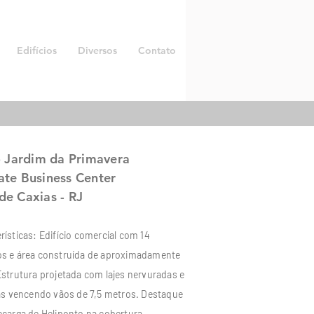
Edifícios
Diversos
Contato
o Jardim da Primavera
ate Business Center
e Caxias - RJ
rísticas: Edifício comercial com 14
s e área construída de aproximadamente
Estrutura projetada com lajes nervuradas e
xas vencendo vãos de 7,5 metros. Destaque
ecarga de Heliponto na cobertura.