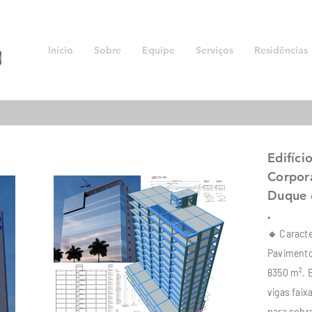
Início
Sobre
Equipe
Serviços
Residências
Edifíci
Corpor
Duque d
.
🔹 Caracte
Pavimento
8350 m². 
vigas fai
para sobr