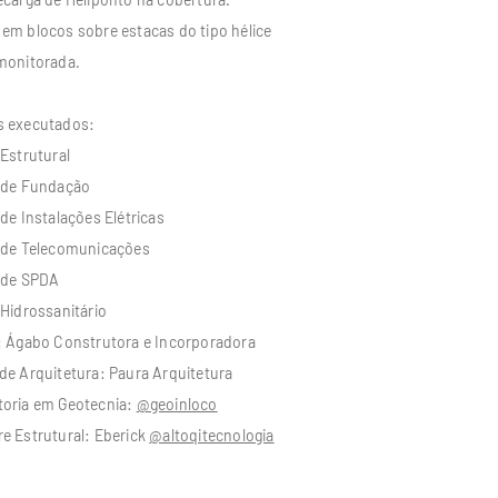
em blocos sobre estacas do tipo hélice
monitorada.
s executados:
Estrutural
 de Fundação
de Instalações Elétricas
 de Telecomunicações
 de SPDA
Hidrossanitário
e: Ágabo Construtora e Incorporadora
de Arquitetura: Paura Arquitetura
toria em Geotecnia:
@geoinloco
e Estrutural: Eberick
@altoqitecnologia